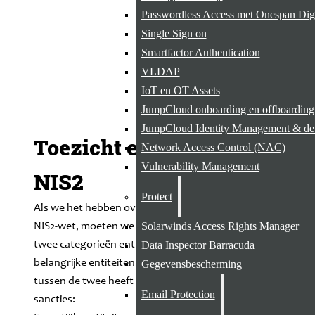
Passwordless Access met Onespan Di
Single Sign on
Smartfactor Authentication
VLDAP
IoT en OT Assets
JumpCloud onboarding en offboarding
JumpCloud Identity Management & de
Toezicht en sancties
Network Access Control (NAC)
Vulnerability Management
NIS2
Protect
Als we het hebben over toezicht in het kader van de
Solarwinds Access Rights Manager
NIS2-wet, moeten we onderscheid maken tussen
twee categorieën entiteiten: essentiële entiteiten en
Data Inspector Barracuda
belangrijke entiteiten. Het belangrijkste verschil
Gegevensbescherming
tussen de twee heeft betrekking op toezicht en
Email Protection
sancties: