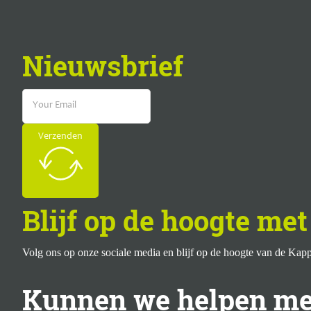
Monitoring en detectie: Het bieden van continue monitoring
om beveiligingsincidenten in realtime te detecteren en erop
te reageren.
Nieuwsbrief
Reactie op incidenten: Het implementeren van effectieve
incidentresponsprocedures om de impact van
beveiligingslekken te beperken.
Rapportage: Zorgen voor tijdige en accurate rapportage van
significante incidenten aan de relevante autoriteiten.
Verzenden
Informatie over bedreigingen: De organisatie op de hoogte
houden van nieuwe bedreigingen en kwetsbaarheden.
Beveiligingsaudits: Regelmatige beveiligingsaudits en -
Blijf op de hoogte me
beoordelingen uitvoeren om ervoor te zorgen dat wordt
voldaan aan de NIS 2-vereisten.
Volg ons op onze sociale media en blijf op de hoogte van de Ka
Kunnen we helpen met