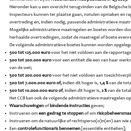
Hieronder kan u een overzicht terugvinden van de Belgische bo
Inspecteurs kunnen ter plaatse gaan, notulen opmaken en rap
overtreding en, indien nodig, passende administratieve maat
Mogelijke administratieve maatregelen en boetes worden door 
herhaalde overtredingen, zodat de maatregel of boete evenred
De volgende administratieve boetes kunnen worden opgelegd (
500 tot 125.000 euro
voor het niet voldoen aan de rapportagev
500 tot 200.000 euro
voor een entiteit die een van haar wer
van de wet;
500 tot 200.000 euro
voor het niet voldoen aan toezichtverpl
500 tot 7.000.000 euro of,
indien dit hoger is,
1,4 %
van de tota
500 tot 10.000.000 euro of
, indien dit hoger is,
2 %
van de tota
Het CCB kan ook de volgende administratieve maatregelen o
Waarschuwingen
of
bindende instructies
geven;
Instrueren om
een gedrag te stoppen
of om
risicobeheersma
Instrueren om de natuurlijke of rechtsperso(o)n(en) aan wie z
Een
controlefunctionaris benoemen
[essentiële entiteiten];