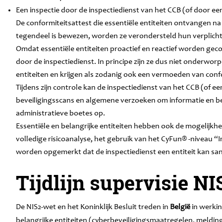
Een inspectie door de inspectiedienst van het CCB (of door een
De conformiteitsattest die essentiële entiteiten ontvangen n
tegendeel is bewezen, worden ze verondersteld hun verplicht
Omdat essentiële entiteiten proactief en reactief worden geco
door de inspectiedienst. In principe zijn ze dus niet onderwo
entiteiten en krijgen als zodanig ook een vermoeden van conf
Tijdens zijn controle kan de inspectiedienst van het CCB (of e
beveiligingsscans en algemene verzoeken om informatie en bew
administratieve boetes op.
Essentiële en belangrijke entiteiten hebben ook de mogelijkhei
volledige risicoanalyse, het gebruik van het CyFun® -niveau “
worden opgemerkt dat de inspectiedienst een entiteit kan sa
Tijdlijn supervisie NI
De NIS2-wet en het Koninklijk Besluit treden in
België
in werki
belangrijke entiteiten (cyberbeveiligingsmaatregelen, melding