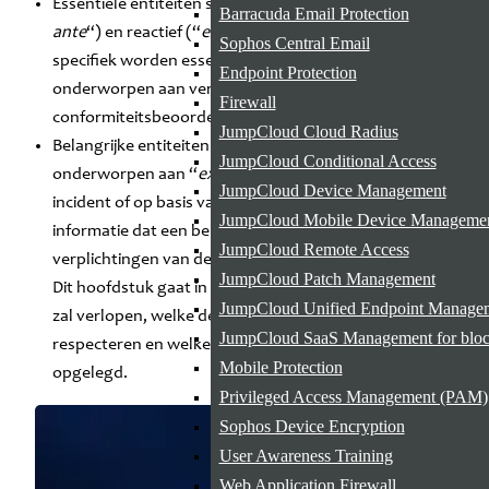
Essentiële entiteiten staan onder proactief (“
ex-
Barracuda Email Protection
ante
“) en reactief (“
ex-post
“) toezicht. Meer
Sophos Central Email
specifiek worden essentiële entiteiten
Endpoint Protection
onderworpen aan verplichte regelmatige
Firewall
conformiteitsbeoordelingen.
JumpCloud Cloud Radius
Belangrijke entiteiten zijn in principe alleen
JumpCloud Conditional Access
onderworpen aan “
ex-post
” toezicht, d.w.z. na een
JumpCloud Device Management
incident of op basis van bewijzen, aanwijzingen of
JumpCloud Mobile Device Managem
informatie dat een belangrijke entiteit de
JumpCloud Remote Access
verplichtingen van de wet niet naleeft.
JumpCloud Patch Management
Dit hoofdstuk gaat in detail in op hoe het toezicht
JumpCloud Unified Endpoint Manage
zal verlopen, welke deadlines entiteiten moeten
JumpCloud SaaS Management for blo
respecteren en welke sancties kunnen worden
Mobile Protection
opgelegd.
Privileged Access Management (PAM)
Sophos Device Encryption
User Awareness Training
Web Application Firewall