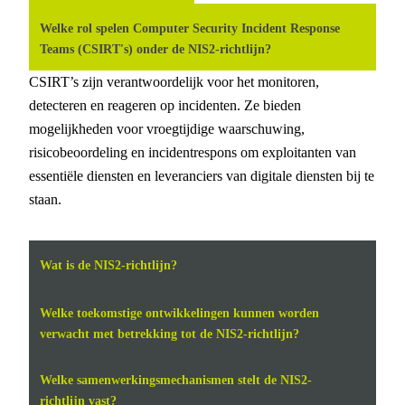
Welke rol spelen Computer Security Incident Response
Teams (CSIRT's) onder de NIS2-richtlijn?
CSIRT’s zijn verantwoordelijk voor het monitoren,
detecteren en reageren op incidenten. Ze bieden
mogelijkheden voor vroegtijdige waarschuwing,
risicobeoordeling en incidentrespons om exploitanten van
essentiële diensten en leveranciers van digitale diensten bij te
staan.
Wat is de NIS2-richtlijn?
De NIS2-richtlijn heeft tot doel het algemene niveau van
Welke toekomstige ontwikkelingen kunnen worden
cyberbeveiliging in de EU te verhogen door maatregelen
verwacht met betrekking tot de NIS2-richtlijn?
vast te stellen die moeten zorgen voor een hoog
Toekomstige ontwikkelingen zijn onder andere de verfijning
gemeenschappelijk niveau van cyberbeveiliging in de
Welke samenwerkingsmechanismen stelt de NIS2-
van nationale wetten om volledig te voldoen aan de richtlijn,
lidstaten. De richtlijn is een bijwerking en uitbreiding van de
richtlijn vast?