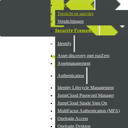
NIS2 in Nederland
Toezicht en sancties
Verplichtingen
Security Framework
Identify
Asset discovery met runZero
Assetmanagement
Authentication
Identity Lifecycle Management
JumpCloud Password Manager
JumpCloud Single Sign On
MultiFactor Authentication (MFA)
Onelogin Access
Onelogin Desktop