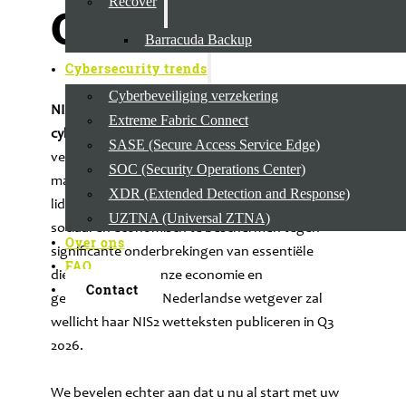
Recover
Q3 2026
Barracuda Backup
Cybersecurity trends
Cyberbeveiliging verzekering
NIS2
, de Europese directieven, of wel
Extreme Fabric Connect
cyberbeveiligingswet
genoemd is een
SASE (Secure Access Service Edge)
verzameling van belangrijke cybersecurity
SOC (Security Operations Center)
maatregelen die zullen gelden in elke Europese
XDR (Extended Detection and Response)
lidstaat om zo onze Europese gemeenschap
UZTNA (Universal ZTNA)
sociaal en economisch te beschermen tegen
Over ons
significante onderbrekingen van essentiële
FAQ
diensten binnen onze economie en
Contact
gemeenschap. De Nederlandse wetgever zal
wellicht haar NIS2 wetteksten publiceren in Q3
2026.
We bevelen echter aan dat u nu al start met uw