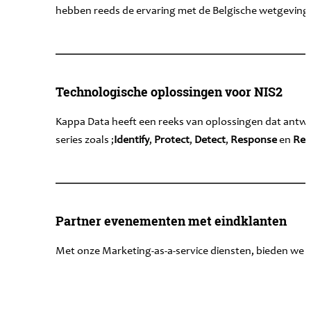
hebben reeds de ervaring met de Belgische wetgeving d
Technologische oplossingen voor NIS2
Kappa Data heeft een reeks van oplossingen dat antwo
series zoals ;
Identify
,
Protect
,
Detect
,
Response
en
Rec
Partner evenementen met eindklanten
Met onze Marketing-as-a-service diensten, bieden we h