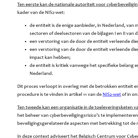
Ten eerste kan de nationale autoriteit voor cyberbeveiligi
kader van de NIS2-wet:
de entiteit is de enige aanbieder, in Nederland, van
sectoren of deelsectoren van de bijlagen I en II van 
een verstoring van de door de entiteit verleende di
een verstoring van de door de entiteit verleende di
impact kan hebben;
de entiteit is kritiek vanwege het specifieke belang 
Nederland.
Dit proces verloopt in overleg met de betrokken entiteit e
procedure is te vinden in artikel 11 van de
NIS2-wet
of in o
Ten tweede kan een organisatie in de toeleveringsketen va
het beheer van cyberbeveiligingsrisico’s te implementeren.
beveiligingsgerelateerde aspecten met betrekking tot de re
In deze context adviseert het Belgisch Centrum voor Cybers